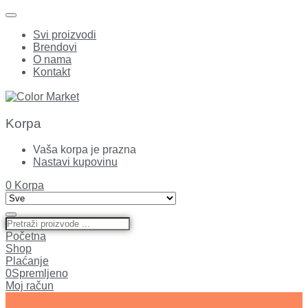
Svi proizvodi
Brendovi
O nama
Kontakt
Korpa
Vaša korpa je prazna
Nastavi kupovinu
0
Korpa
Početna
Shop
Plaćanje
0
Spremljeno
Moj račun