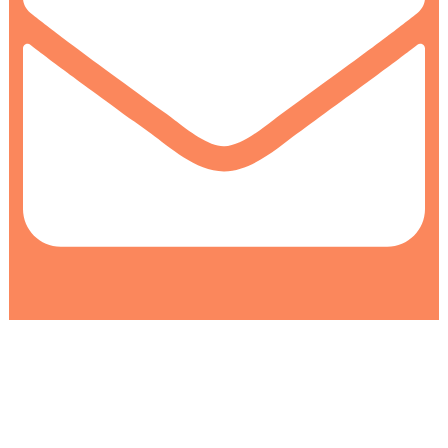
info@colormarket.ba
0
0
Korpa