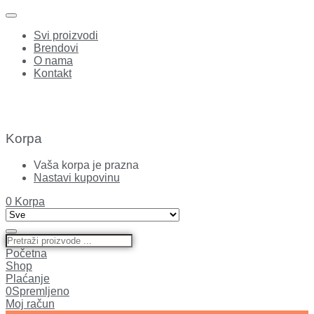
Svi proizvodi
Brendovi
O nama
Kontakt
Korpa
Vaša korpa je prazna
Nastavi kupovinu
0
Korpa
Početna
Shop
Plaćanje
0
Spremljeno
Moj račun