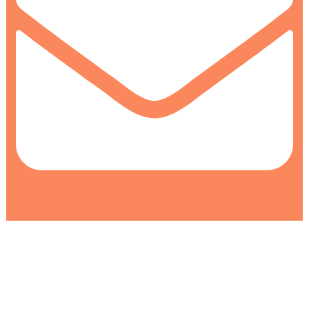
info@colormarket.ba
0
0
Korpa