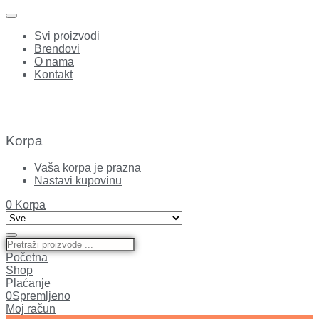
Svi proizvodi
Brendovi
O nama
Kontakt
Korpa
Vaša korpa je prazna
Nastavi kupovinu
0
Korpa
Početna
Shop
Plaćanje
0
Spremljeno
Moj račun