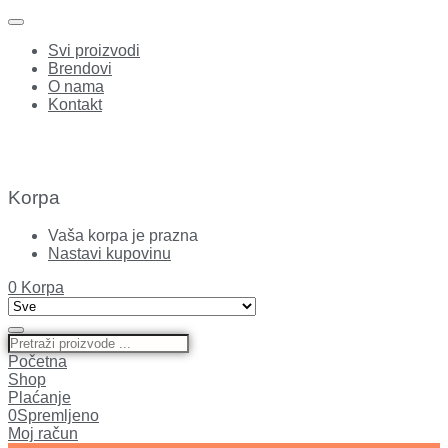
Svi proizvodi
Brendovi
O nama
Kontakt
Korpa
Vaša korpa je prazna
Nastavi kupovinu
0
Korpa
Početna
Shop
Plaćanje
0
Spremljeno
Moj račun