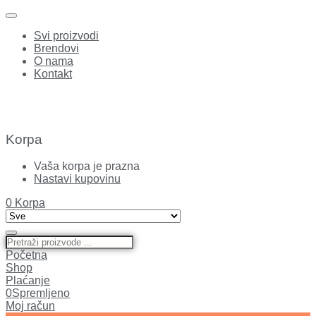
Svi proizvodi
Brendovi
O nama
Kontakt
Korpa
Vaša korpa je prazna
Nastavi kupovinu
0
Korpa
Početna
Shop
Plaćanje
0
Spremljeno
Moj račun