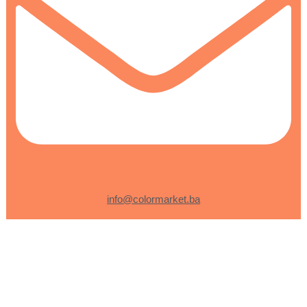
info@colormarket.ba
0
0
Korpa
Vaša korpa je prazna