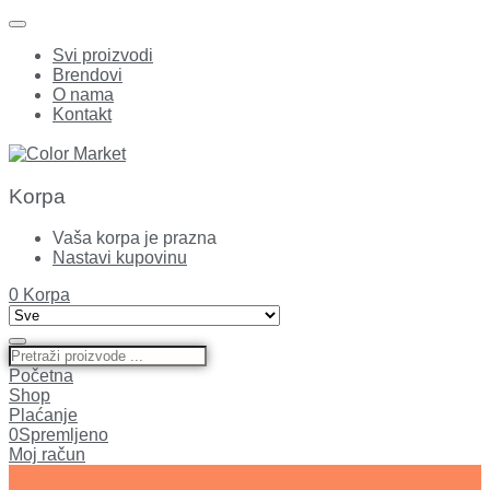
Svi proizvodi
Brendovi
O nama
Kontakt
Korpa
Vaša korpa je prazna
Nastavi kupovinu
0
Korpa
Početna
Shop
Plaćanje
0
Spremljeno
Moj račun