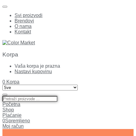
Svi proizvodi
Brendovi
O nama
Kontakt
Korpa
Vaša korpa je prazna
Nastavi kupovinu
0
Korpa
Početna
Shop
Plaćanje
0
Spremljeno
Moj račun