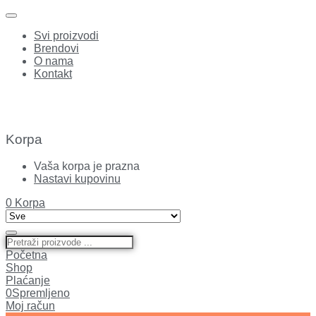
Svi proizvodi
Brendovi
O nama
Kontakt
Korpa
Vaša korpa je prazna
Nastavi kupovinu
0
Korpa
Početna
Shop
Plaćanje
0
Spremljeno
Moj račun