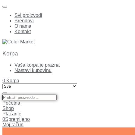
Svi proizvodi
Brendovi
O nama
Kontakt
Korpa
Vaša korpa je prazna
Nastavi kupovinu
0
Korpa
Početna
Shop
Plaćanje
0
Spremljeno
Moj račun