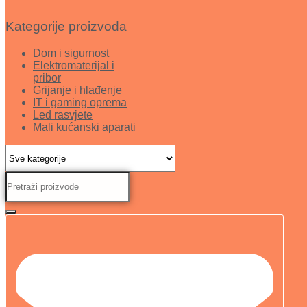
Kategorije proizvoda
Dom i sigurnost
Elektromaterijal i
pribor
Grijanje i hlađenje
IT i gaming oprema
Led rasvjete
Mali kućanski aparati