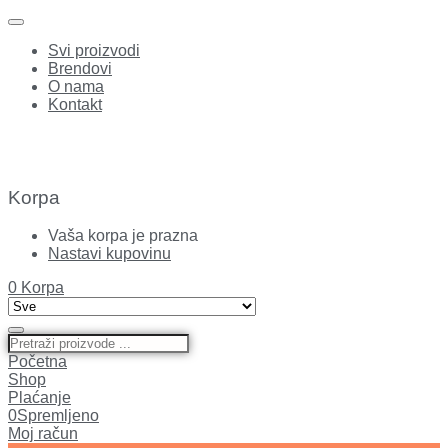
Svi proizvodi
Brendovi
O nama
Kontakt
Korpa
Vaša korpa je prazna
Nastavi kupovinu
0
Korpa
Početna
Shop
Plaćanje
0
Spremljeno
Moj račun