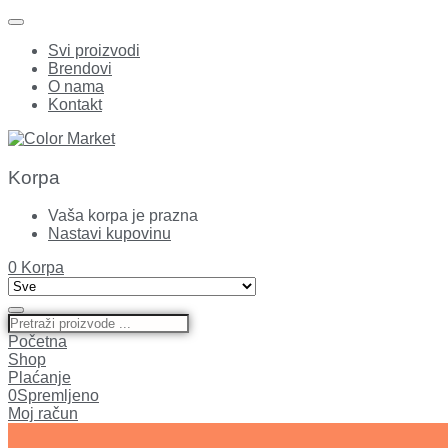
Svi proizvodi
Brendovi
O nama
Kontakt
Korpa
Vaša korpa je prazna
Nastavi kupovinu
0
Korpa
Početna
Shop
Plaćanje
0
Spremljeno
Moj račun