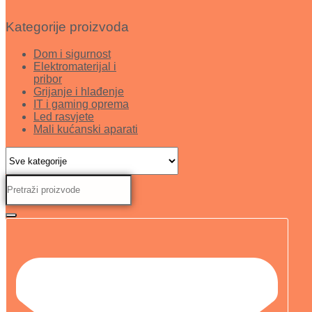
Kategorije proizvoda
Dom i sigurnost
Elektromaterijal i
pribor
Grijanje i hlađenje
IT i gaming oprema
Led rasvjete
Mali kućanski aparati