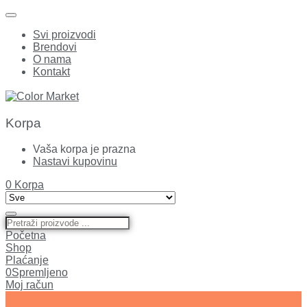
Svi proizvodi
Brendovi
O nama
Kontakt
Korpa
Vaša korpa je prazna
Nastavi kupovinu
0
Korpa
Početna
Shop
Plaćanje
0
Spremljeno
Moj račun