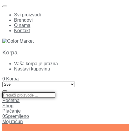
Svi proizvodi
Brendovi
O nama
Kontakt
Korpa
Vaša korpa je prazna
Nastavi kupovinu
0
Korpa
Početna
Shop
Plaćanje
0
Spremljeno
Moj račun