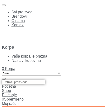
Svi proizvodi
Brendovi
O nama
Kontakt
Korpa
Vaša korpa je prazna
Nastavi kupovinu
0
Korpa
Početna
Shop
Plaćanje
0
Spremljeno
Moj račun