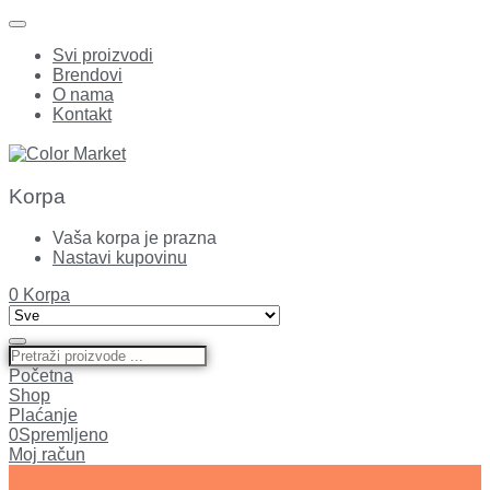
Svi proizvodi
Brendovi
O nama
Kontakt
Korpa
Vaša korpa je prazna
Nastavi kupovinu
0
Korpa
Početna
Shop
Plaćanje
0
Spremljeno
Moj račun