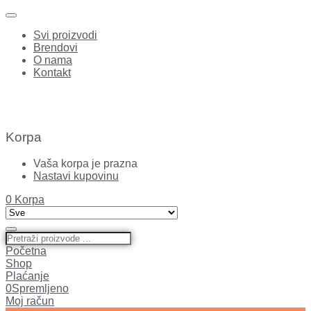
Svi proizvodi
Brendovi
O nama
Kontakt
Korpa
Vaša korpa je prazna
Nastavi kupovinu
0
Korpa
Početna
Shop
Plaćanje
0
Spremljeno
Moj račun