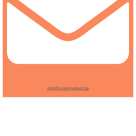
info@colormarket.ba
0
0
Korpa
Vaša korpa je prazna