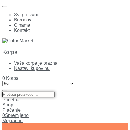
Svi proizvodi
Brendovi
O nama
Kontakt
Korpa
Vaša korpa je prazna
Nastavi kupovinu
0
Korpa
Početna
Shop
Plaćanje
0
Spremljeno
Moj račun