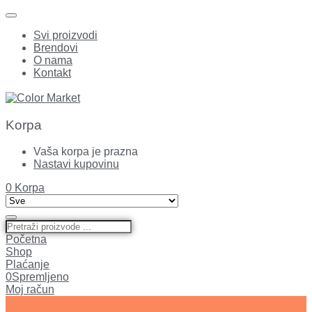
Svi proizvodi
Brendovi
O nama
Kontakt
Korpa
Vaša korpa je prazna
Nastavi kupovinu
0
Korpa
Početna
Shop
Plaćanje
0
Spremljeno
Moj račun