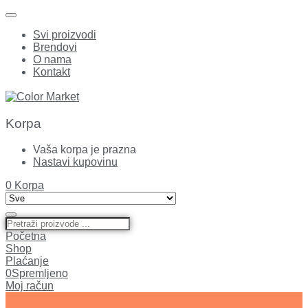
Svi proizvodi
Brendovi
O nama
Kontakt
Korpa
Vaša korpa je prazna
Nastavi kupovinu
0
Korpa
Početna
Shop
Plaćanje
0
Spremljeno
Moj račun