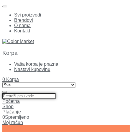
Svi proizvodi
Brendovi
O nama
Kontakt
Korpa
Vaša korpa je prazna
Nastavi kupovinu
0
Korpa
Početna
Shop
Plaćanje
0
Spremljeno
Moj račun