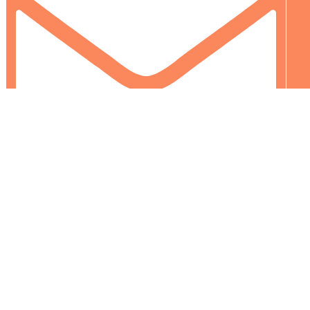
info@colormarket.ba
0
0
Vaša korpa je prazna
Nastavi kupovinu