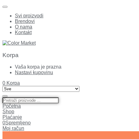
Svi proizvodi
Brendovi
O nama
Kontakt
Korpa
Vaša korpa je prazna
Nastavi kupovinu
0
Korpa
Početna
Shop
Plaćanje
0
Spremljeno
Moj račun