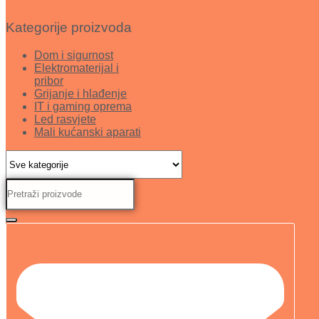
Kategorije proizvoda
Dom i sigurnost
Elektromaterijal i
pribor
Grijanje i hlađenje
IT i gaming oprema
Led rasvjete
Mali kućanski aparati