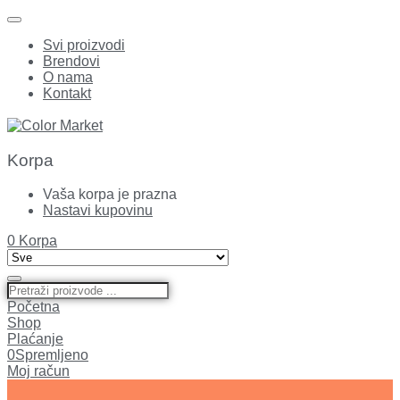
Svi proizvodi
Brendovi
O nama
Kontakt
Korpa
Vaša korpa je prazna
Nastavi kupovinu
0
Korpa
Početna
Shop
Plaćanje
0
Spremljeno
Moj račun