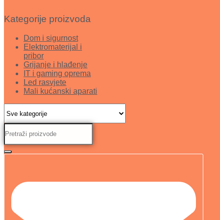
Kategorije proizvoda
Dom i sigurnost
Elektromaterijal i
pribor
Grijanje i hlađenje
IT i gaming oprema
Led rasvjete
Mali kućanski aparati