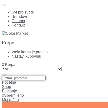
Svi proizvodi
Brendovi
O nama
Kontakt
Korpa
Vaša korpa je prazna
Nastavi kupovinu
0
Korpa
Početna
Shop
Plaćanje
0
Spremljeno
Moj račun