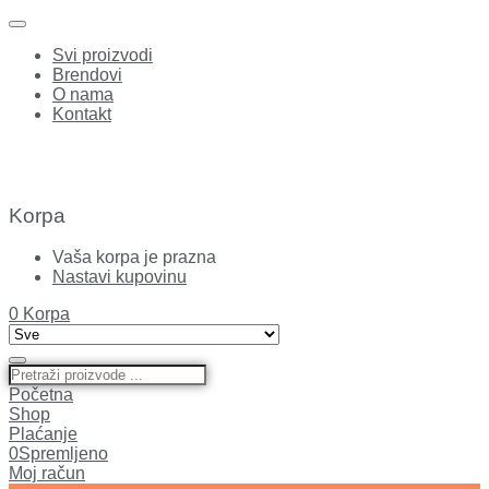
Svi proizvodi
Brendovi
O nama
Kontakt
Korpa
Vaša korpa je prazna
Nastavi kupovinu
0
Korpa
Početna
Shop
Plaćanje
0
Spremljeno
Moj račun