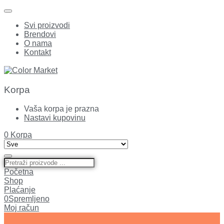
Svi proizvodi
Brendovi
O nama
Kontakt
Korpa
Vaša korpa je prazna
Nastavi kupovinu
0
Korpa
Početna
Shop
Plaćanje
0
Spremljeno
Moj račun