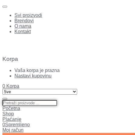
Svi proizvodi
Brendovi
O nama
Kontakt
Korpa
Vaša korpa je prazna
Nastavi kupovinu
0
Korpa
Početna
Shop
Plaćanje
0
Spremljeno
Moj račun