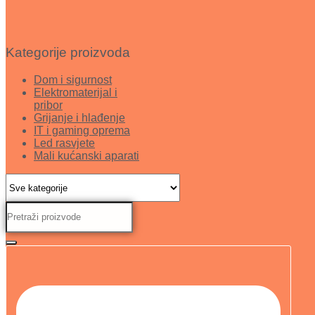
Kategorije proizvoda
Dom i sigurnost
Elektromaterijal i
pribor
Grijanje i hlađenje
IT i gaming oprema
Led rasvjete
Mali kućanski aparati