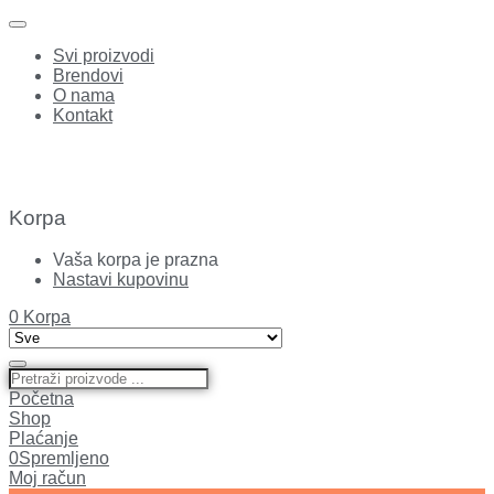
Svi proizvodi
Brendovi
O nama
Kontakt
Korpa
Vaša korpa je prazna
Nastavi kupovinu
0
Korpa
Početna
Shop
Plaćanje
0
Spremljeno
Moj račun