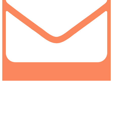
info@colormarket.ba
0
0
Korpa