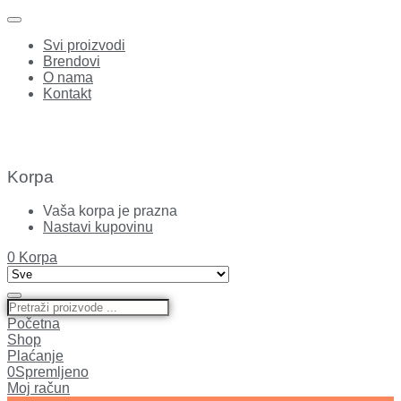
Svi proizvodi
Brendovi
O nama
Kontakt
Korpa
Vaša korpa je prazna
Nastavi kupovinu
0
Korpa
Početna
Shop
Plaćanje
0
Spremljeno
Moj račun