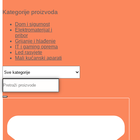
Kategorije proizvoda
Dom i sigurnost
Elektromaterijal i
pribor
Grijanje i hlađenje
IT i gaming oprema
Led rasvjete
Mali kućanski aparati