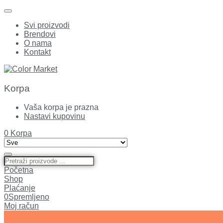
Svi proizvodi
Brendovi
O nama
Kontakt
Korpa
Vaša korpa je prazna
Nastavi kupovinu
0
Korpa
Početna
Shop
Plaćanje
0
Spremljeno
Moj račun