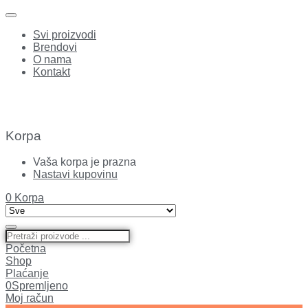
Svi proizvodi
Brendovi
O nama
Kontakt
Korpa
Vaša korpa je prazna
Nastavi kupovinu
0
Korpa
Početna
Shop
Plaćanje
0
Spremljeno
Moj račun