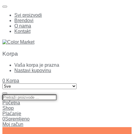
Svi proizvodi
Brendovi
O nama
Kontakt
Korpa
Vaša korpa je prazna
Nastavi kupovinu
0
Korpa
Početna
Shop
Plaćanje
0
Spremljeno
Moj račun