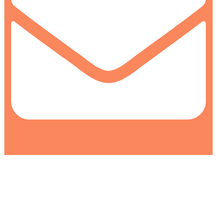
info@colormarket.ba
0
0
Korpa