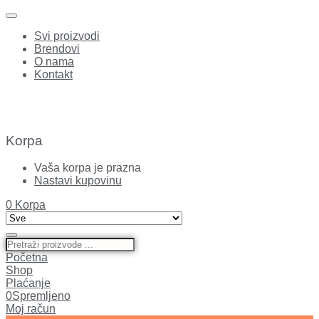
Svi proizvodi
Brendovi
O nama
Kontakt
Korpa
Vaša korpa je prazna
Nastavi kupovinu
0
Korpa
Početna
Shop
Plaćanje
0
Spremljeno
Moj račun