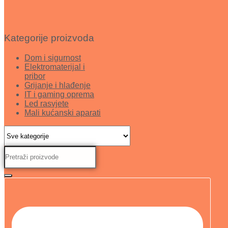
Kategorije proizvoda
Dom i sigurnost
Elektromaterijal i
pribor
Grijanje i hlađenje
IT i gaming oprema
Led rasvjete
Mali kućanski aparati