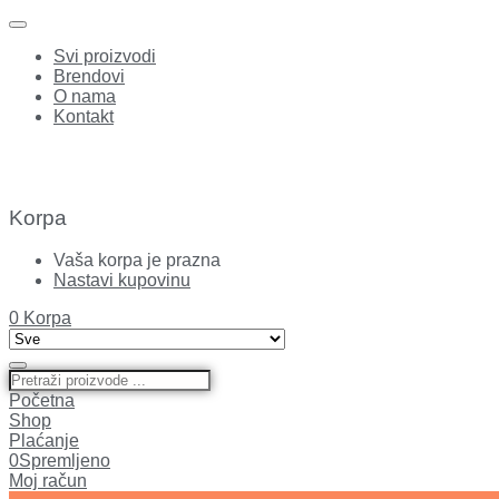
Svi proizvodi
Brendovi
O nama
Kontakt
Korpa
Vaša korpa je prazna
Nastavi kupovinu
0
Korpa
Početna
Shop
Plaćanje
0
Spremljeno
Moj račun