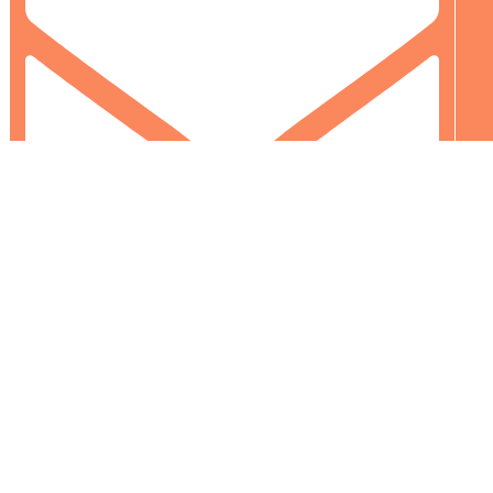
info@colormarket.ba
0
0
Vaša korpa je prazna
Nastavi kupovinu