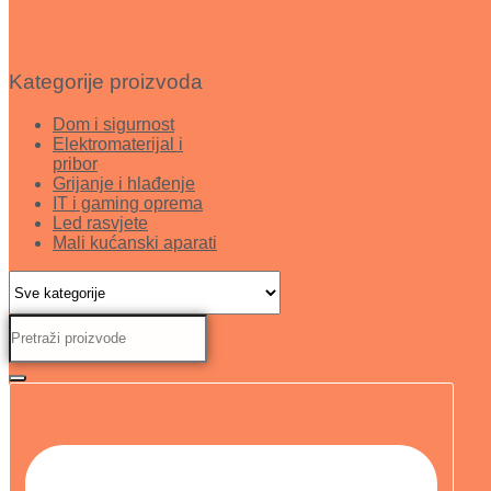
Kategorije proizvoda
Dom i sigurnost
Elektromaterijal i
pribor
Grijanje i hlađenje
IT i gaming oprema
Led rasvjete
Mali kućanski aparati