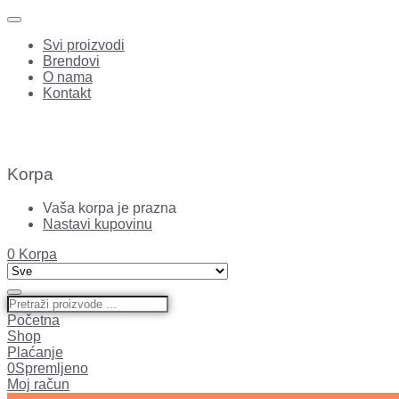
Svi proizvodi
Brendovi
O nama
Kontakt
Korpa
Vaša korpa je prazna
Nastavi kupovinu
0
Korpa
Početna
Shop
Plaćanje
0
Spremljeno
Moj račun