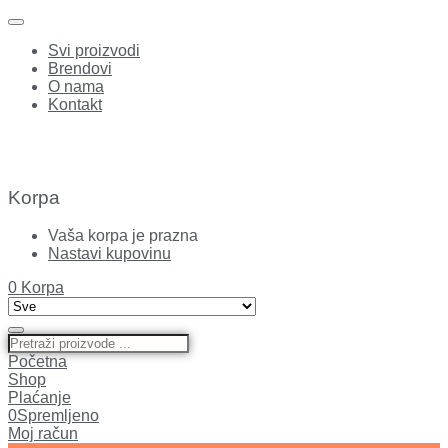
Svi proizvodi
Brendovi
O nama
Kontakt
Korpa
Vaša korpa je prazna
Nastavi kupovinu
0
Korpa
Početna
Shop
Plaćanje
0
Spremljeno
Moj račun