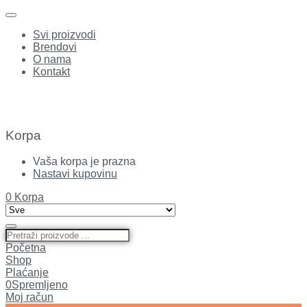
Svi proizvodi
Brendovi
O nama
Kontakt
Korpa
Vaša korpa je prazna
Nastavi kupovinu
0
Korpa
Početna
Shop
Plaćanje
0
Spremljeno
Moj račun