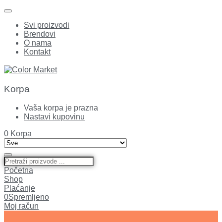
Svi proizvodi
Brendovi
O nama
Kontakt
Korpa
Vaša korpa je prazna
Nastavi kupovinu
0
Korpa
Početna
Shop
Plaćanje
0
Spremljeno
Moj račun