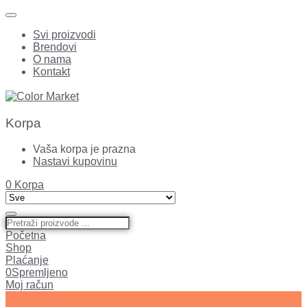
Svi proizvodi
Brendovi
O nama
Kontakt
Korpa
Vaša korpa je prazna
Nastavi kupovinu
0
Korpa
Početna
Shop
Plaćanje
0
Spremljeno
Moj račun