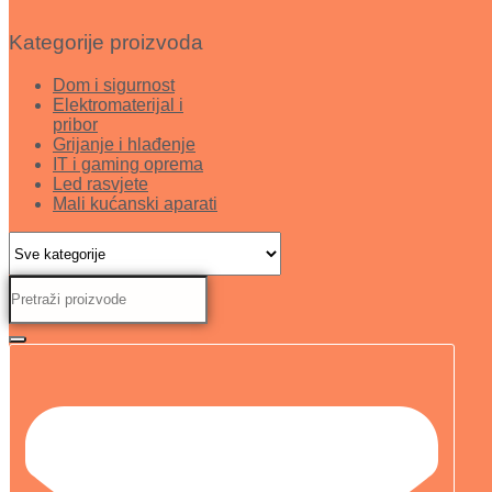
Kategorije proizvoda
Dom i sigurnost
Elektromaterijal i
pribor
Grijanje i hlađenje
IT i gaming oprema
Led rasvjete
Mali kućanski aparati