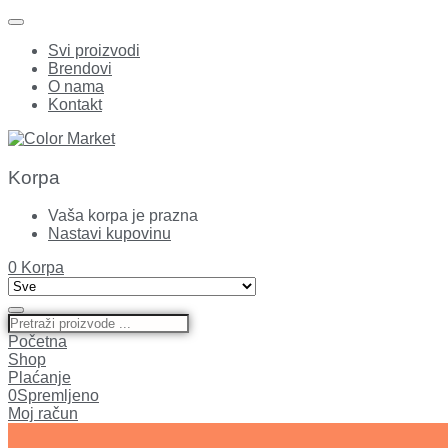
Svi proizvodi
Brendovi
O nama
Kontakt
Korpa
Vaša korpa je prazna
Nastavi kupovinu
0
Korpa
Početna
Shop
Plaćanje
0
Spremljeno
Moj račun