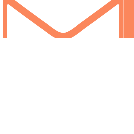
info@colormarket.ba
0
0
Vaša korpa je prazna
Nastavi kupovinu