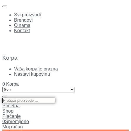
Svi proizvodi
Brendovi
O nama
Kontakt
Korpa
Vaša korpa je prazna
Nastavi kupovinu
0
Korpa
Početna
Shop
Plaćanje
0
Spremljeno
Moj račun