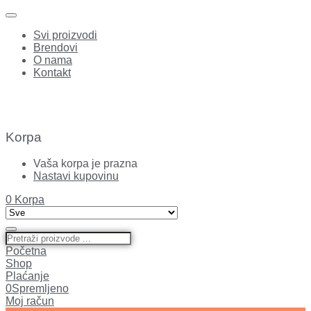
Svi proizvodi
Brendovi
O nama
Kontakt
Korpa
Vaša korpa je prazna
Nastavi kupovinu
0
Korpa
Početna
Shop
Plaćanje
0
Spremljeno
Moj račun