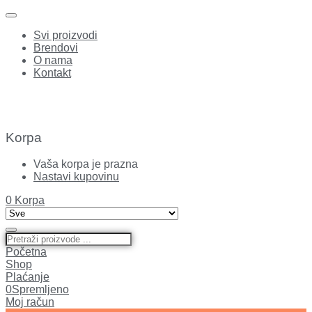
Svi proizvodi
Brendovi
O nama
Kontakt
Korpa
Vaša korpa je prazna
Nastavi kupovinu
0
Korpa
Početna
Shop
Plaćanje
0
Spremljeno
Moj račun