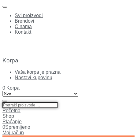
Svi proizvodi
Brendovi
O nama
Kontakt
Korpa
Vaša korpa je prazna
Nastavi kupovinu
0
Korpa
Početna
Shop
Plaćanje
0
Spremljeno
Moj račun