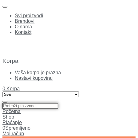
Svi proizvodi
Brendovi
O nama
Kontakt
Korpa
Vaša korpa je prazna
Nastavi kupovinu
0
Korpa
Početna
Shop
Plaćanje
0
Spremljeno
Moj račun