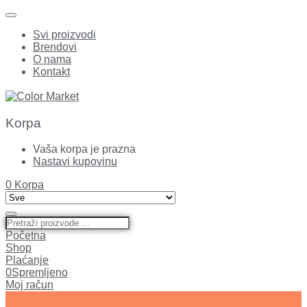
Svi proizvodi
Brendovi
O nama
Kontakt
Korpa
Vaša korpa je prazna
Nastavi kupovinu
0
Korpa
Početna
Shop
Plaćanje
0
Spremljeno
Moj račun