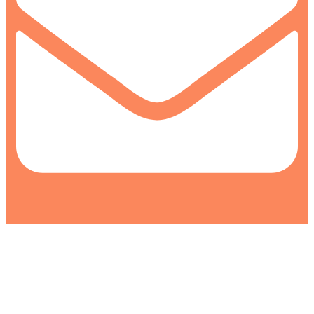
info@colormarket.ba
0
0
Korpa