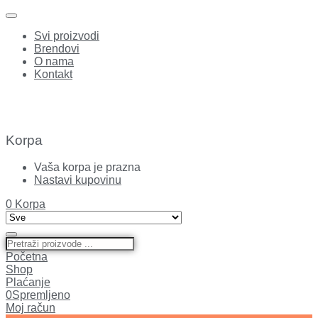
Svi proizvodi
Brendovi
O nama
Kontakt
Korpa
Vaša korpa je prazna
Nastavi kupovinu
0
Korpa
Početna
Shop
Plaćanje
0
Spremljeno
Moj račun