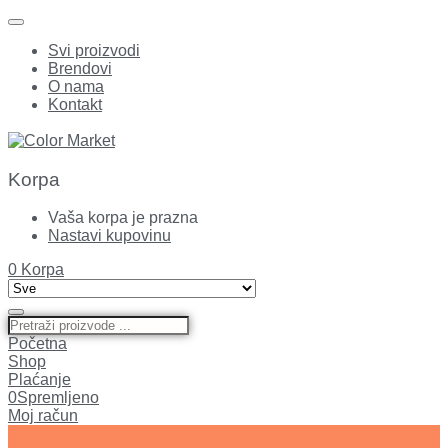
Svi proizvodi
Brendovi
O nama
Kontakt
Korpa
Vaša korpa je prazna
Nastavi kupovinu
0
Korpa
Početna
Shop
Plaćanje
0
Spremljeno
Moj račun