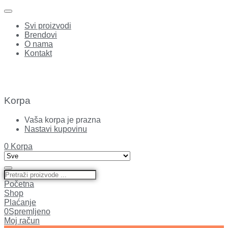
Svi proizvodi
Brendovi
O nama
Kontakt
Korpa
Vaša korpa je prazna
Nastavi kupovinu
0
Korpa
Početna
Shop
Plaćanje
0
Spremljeno
Moj račun