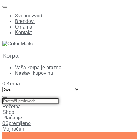
Svi proizvodi
Brendovi
O nama
Kontakt
Korpa
Vaša korpa je prazna
Nastavi kupovinu
0
Korpa
Početna
Shop
Plaćanje
0
Spremljeno
Moj račun