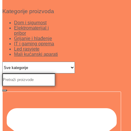
Kategorije proizvoda
Dom i sigurnost
Elektromaterijal i
pribor
Grijanje i hlađenje
IT i gaming oprema
Led rasvjete
Mali kućanski aparati