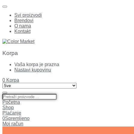
Svi proizvodi
Brendovi
O nama
Kontakt
Korpa
Vaša korpa je prazna
Nastavi kupovinu
0
Korpa
Početna
Shop
Plaćanje
0
Spremljeno
Moj račun